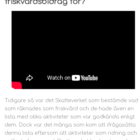
friskvårdsbidrag för?
Tidigare så var det Skatteverket som bestämde vad
som räknades som friskvård och de hade även en
lista med olika aktiviteter som var godkända enligt
dem. Dock var det många som kom att ifrågasätta
denna lista eftersom att aktiviteter som ridning och