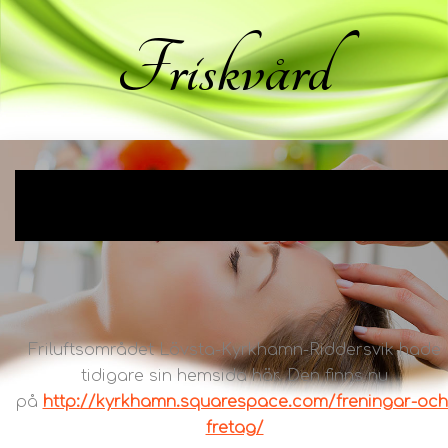
Friskvård
Friluftsområdet Lövsta-Kyrkhamn-Riddersvik hade
tidigare sin hemsida här. Den finns nu
på
http://kyrkhamn.squarespace.com/freningar-och
fretag/