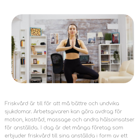
Friskvård är till för att må bättre och undvika
sjukdomar. Arbetsgivaren kan göra avdrag för
motion, kostråd, massage och andra hälsoinsatser
för anställda. I dag är det många företag som
erbjuder friskvård till sina anställda i form av ett